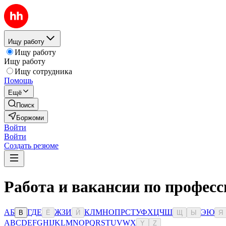
Ищу работу
Ищу работу
Ищу работу
Ищу сотрудника
Помощь
Ещё
Поиск
Боржоми
Войти
Войти
Создать резюме
Работа и вакансии по профес
А
Б
Г
Д
Е
Ж
З
И
К
Л
М
Н
О
П
Р
С
Т
У
Ф
Х
Ц
Ч
Ш
Э
Ю
В
Ё
Й
Щ
Ы
Я
A
B
C
D
E
F
G
H
I
J
K
L
M
N
O
P
Q
R
S
T
U
V
W
X
Y
Z