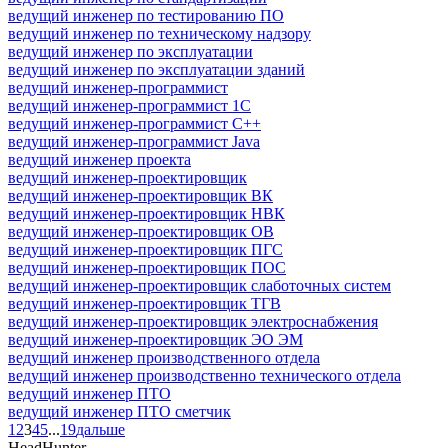
ведущий инженер по тестированию ПО
ведущий инженер по техническому надзору
ведущий инженер по эксплуатации
ведущий инженер по эксплуатации зданий
ведущий инженер-программист
ведущий инженер-программист 1С
ведущий инженер-программист C++
ведущий инженер-программист Java
ведущий инженер проекта
ведущий инженер-проектировщик
ведущий инженер-проектировщик ВК
ведущий инженер-проектировщик НВК
ведущий инженер-проектировщик ОВ
ведущий инженер-проектировщик ПГС
ведущий инженер-проектировщик ПОС
ведущий инженер-проектировщик слаботочных систем
ведущий инженер-проектировщик ТГВ
ведущий инженер-проектировщик электроснабжения
ведущий инженер-проектировщик ЭО ЭМ
ведущий инженер производственного отдела
ведущий инженер производственно технического отдела
ведущий инженер ПТО
ведущий инженер ПТО сметчик
1
2
3
4
5
...
19
дальше
HeadHunter