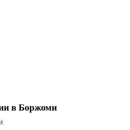
сии в Боржоми
#