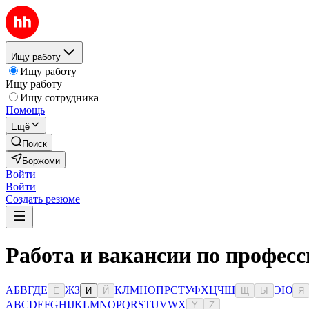
Ищу работу
Ищу работу
Ищу работу
Ищу сотрудника
Помощь
Ещё
Поиск
Боржоми
Войти
Войти
Создать резюме
Работа и вакансии по профес
А
Б
В
Г
Д
Е
Ж
З
К
Л
М
Н
О
П
Р
С
Т
У
Ф
Х
Ц
Ч
Ш
Э
Ю
Ё
И
Й
Щ
Ы
Я
A
B
C
D
E
F
G
H
I
J
K
L
M
N
O
P
Q
R
S
T
U
V
W
X
Y
Z