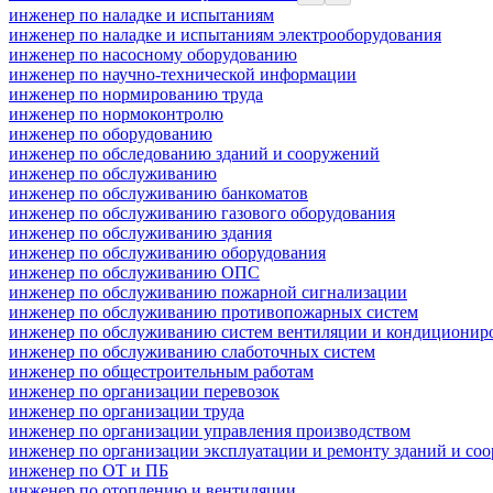
инженер по наладке и испытаниям
инженер по наладке и испытаниям электрооборудования
инженер по насосному оборудованию
инженер по научно-технической информации
инженер по нормированию труда
инженер по нормоконтролю
инженер по оборудованию
инженер по обследованию зданий и сооружений
инженер по обслуживанию
инженер по обслуживанию банкоматов
инженер по обслуживанию газового оборудования
инженер по обслуживанию здания
инженер по обслуживанию оборудования
инженер по обслуживанию ОПС
инженер по обслуживанию пожарной сигнализации
инженер по обслуживанию противопожарных систем
инженер по обслуживанию систем вентиляции и кондиционир
инженер по обслуживанию слаботочных систем
инженер по общестроительным работам
инженер по организации перевозок
инженер по организации труда
инженер по организации управления производством
инженер по организации эксплуатации и ремонту зданий и со
инженер по ОТ и ПБ
инженер по отоплению и вентиляции