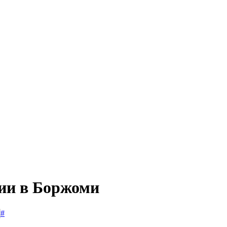
сии в Боржоми
#