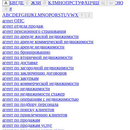
Б
В
Г
Д
Е
Ж
З
И
К
Л
М
Н
О
П
Р
С
Т
У
Ф
Х
Ц
Ч
Ш
Э
Ю
А
Ё
Й
Щ
Ы
#
Я
A
B
C
D
E
F
G
H
I
J
K
L
M
N
O
P
Q
R
S
T
U
V
W
X
Y
Z
агент ОПС
агент отдела продаж
агент пенсионного страхования
агент по аренде жилой недвижимости
агент по аренде коммерческой недвижимости
агент по аренде недвижимости
агент по бронированию
агент по вторичной недвижимости
агент по доставке
агент по загородной недвижимости
агент по заключению договоров
агент по закупкам
агент по коммерческой недвижимости
агент по недвижимости
агент по недвижимости стажер
агент по операциям с недвижимостью
агент по подбору персонала
агент по поиску клиентов
агент по привлечению клиентов
агент по продажам
агент по продажам услуг