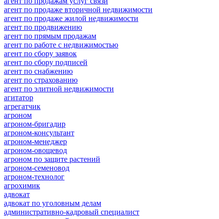
агент по продажам услуг связи
агент по продаже вторичной недвижимости
агент по продаже жилой недвижимости
агент по продвижению
агент по прямым продажам
агент по работе с недвижимостью
агент по сбору заявок
агент по сбору подписей
агент по снабжению
агент по страхованию
агент по элитной недвижимости
агитатор
агрегатчик
агроном
агроном-бригадир
агроном-консультант
агроном-менеджер
агроном-овощевод
агроном по защите растений
агроном-семеновод
агроном-технолог
агрохимик
адвокат
адвокат по уголовным делам
административно-кадровый специалист