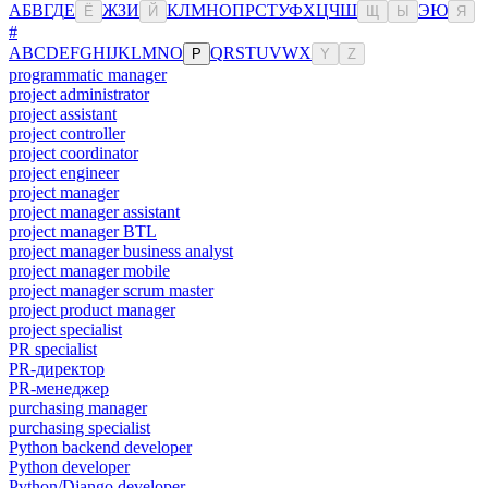
А
Б
В
Г
Д
Е
Ж
З
И
К
Л
М
Н
О
П
Р
С
Т
У
Ф
Х
Ц
Ч
Ш
Э
Ю
Ё
Й
Щ
Ы
Я
#
A
B
C
D
E
F
G
H
I
J
K
L
M
N
O
Q
R
S
T
U
V
W
X
P
Y
Z
programmatic manager
project administrator
project assistant
project controller
project coordinator
project engineer
project manager
project manager assistant
project manager BTL
project manager business analyst
project manager mobile
project manager scrum master
project product manager
project specialist
PR specialist
PR-директор
PR-менеджер
purchasing manager
purchasing specialist
Python backend developer
Python developer
Python/Django developer