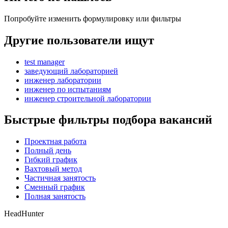
Попробуйте изменить формулировку или фильтры
Другие пользователи ищут
test manager
заведующий лабораторией
инженер лаборатории
инженер по испытаниям
инженер строительной лаборатории
Быстрые фильтры подбора вакансий
Проектная работа
Полный день
Гибкий график
Вахтовый метод
Частичная занятость
Сменный график
Полная занятость
HeadHunter