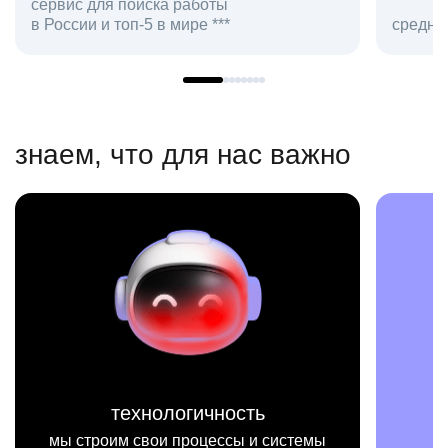
со
средняя оценка hh.ru как работодателя **
в 
знаем, что для нас важно
миссия
ы
мы на конкретных цифрах