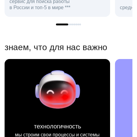
с
средняя оценка hh.ru как работодателя **
в
знаем, что для нас важно
миссия
ы
мы на конкретных цифрах